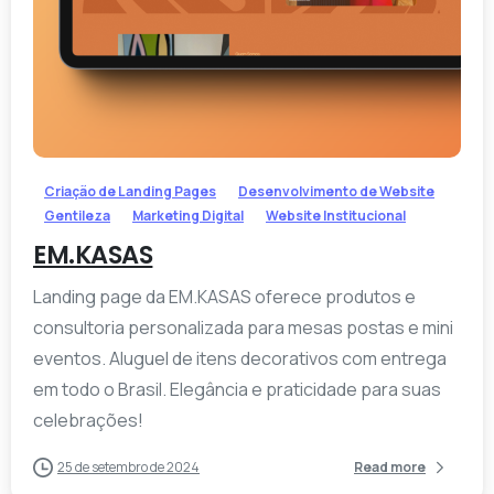
-
Criação de Landing Pages
Desenvolvimento de Website
Gentileza
Marketing Digital
Website Institucional
EM.KASAS
Landing page da EM.KASAS oferece produtos e
consultoria personalizada para mesas postas e mini
eventos. Aluguel de itens decorativos com entrega
em todo o Brasil. Elegância e praticidade para suas
celebrações!
25 de setembro de 2024
Read more