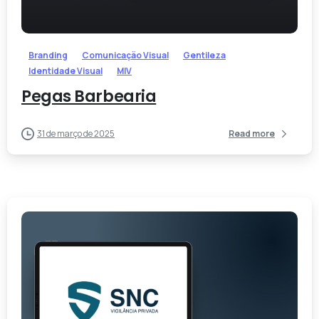
-
Branding
Comunicação Visual
Gentileza
Identidade Visual
MIV
Pegas Barbearia
31 de março de 2025
Read more