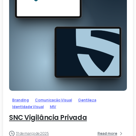
-
Branding
Comunicação Visual
Gentileza
Identidade Visual
MIV
SNC Vigilância Privada
31 de março de 2025
Read more