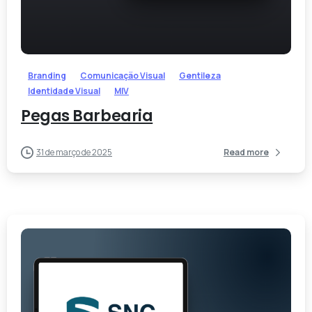
-
Branding
Comunicação Visual
Gentileza
Identidade Visual
MIV
Pegas Barbearia
31 de março de 2025
Read more