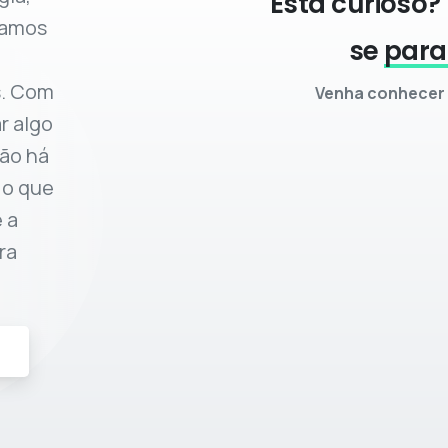
Está curioso?
tamos
se
para
s. Com
Venha conhecer n
r algo
Não há
 o que
 a
ra