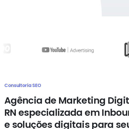
Automação de marketing
Agência
de
Marketing
Digi
RN
especializada
em
Inbou
e
soluções
digitais
para
se