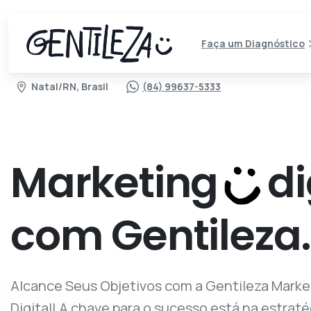
Faça um Diagnóstico
Natal/RN, Brasil
(84) 99637-5333
Conectar é dar vida a isso tudo!
Marketing
di
com Gentileza
Alcance Seus Objetivos com a Gentileza Marke
Digital! A chave para o sucesso está na estraté