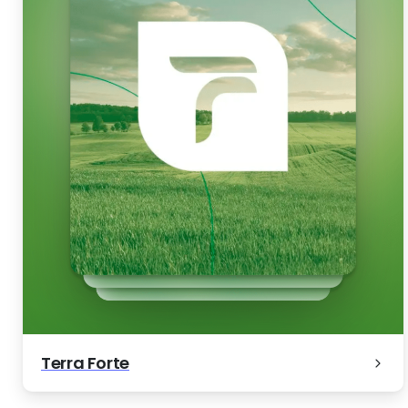
Terra Forte
Seu Treino On
Simone Xavier Seguros e Planos de
Desenvolvimento de
Saúde
Consultoria Contá
BR Aqua
Terra Forte