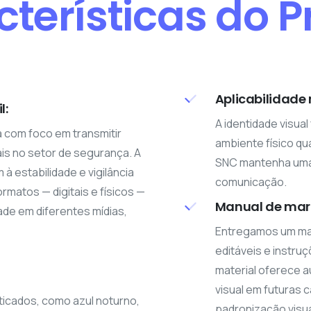
terísticas do P
Aplicabilidade 
l:
A identidade visua
a com foco em transmitir
ambiente físico qu
is no setor de segurança. A
SNC mantenha uma 
à estabilidade e vigilância
comunicação.
rmatos — digitais e físicos —
Manual de marc
dade em diferentes mídias,
Entregamos um man
editáveis e instru
material oferece 
visual em futuras
ticados, como azul noturno,
padronização visua