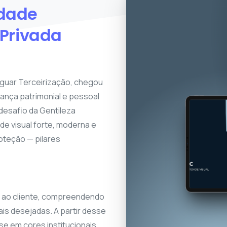
idade
Privada
iguar Terceirização, chegou
ança patrimonial e pessoal
desafio da Gentileza
ade visual forte, moderna e
roteção — pilares
to ao cliente, compreendendo
ais desejadas. A partir desse
e em cores institucionais