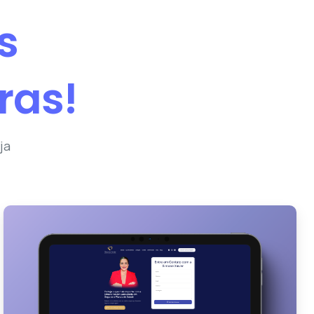
s
ras!
ja