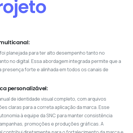
rojeto
multicanal:
l foi planejada para ter alto desempenho tanto no
anto no digital. Essa abordagem integrada permite que a
presença forte e alinhada em todos os canais de
a personalizável:
ual de identidade visual completo, com arquivos
ções claras para a correta aplicação da marca. Esse
autonomia à equipe da SNC para manter consistência
 campanhas, promoções e produções gráficas. A
l contribui diretamente para o fortalecimento da marca e