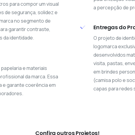
utros para compor um visual
a percepção de pro
s de segurança, solidez e
a marca no segmento de
Entregas do Pro
ara garantir contraste,
 da identidade.
O projeto de identi
logomarca exclusi
desenvolvidos mate
visita, pastas, enve
papelaria e materiais
em brindes person
rofissional da marca. Essa
(camisa polo e soc
a e garante coerência em
capas para redes s
aboradores.
Confira outros Projetos!