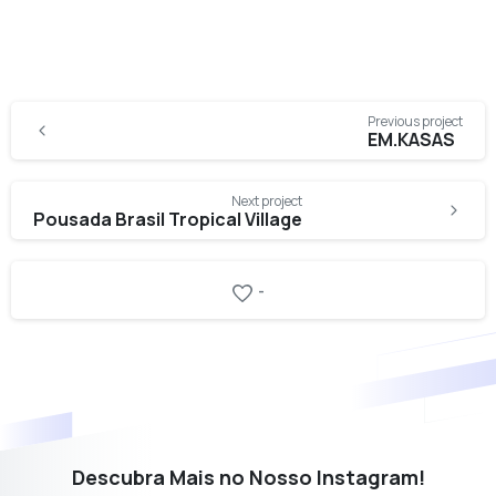
Continue
Previous project
Reading
EM.KASAS
Next project
Pousada Brasil Tropical Village
-
Descubra Mais no Nosso Instagram!