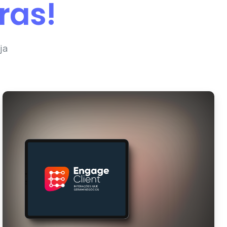
ras!
ja