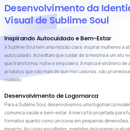
Desenvolvimento
da
Ident
Visual
de
Sublime
Soul
Inspirando Autocuidado e Bem-Estar
A Sublime Soul tem uma missão clara: inspirar mulheres a a
autocuidado. Acreditam que cuidar de si mesma é um ato re
que transforma, nutre e empodera. A marca é sinônimo de 
produtos que são mais do que mercadorias; são promessas
cuidado.
Desenvolvimento de Logomarca
Para a Sublime Soul, desenvolvemos uma logomarca moder
comunica saúde e bem-estar. A marca foi projetada para f
formatos quanto como um ícone em pequenas dimensões, m
impacto. As cores escolhidas, mantidas da logomarca atual