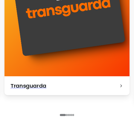
m
Parente Advocacia
ografia
Mariana Roch
Transguarda