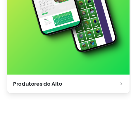
Produtores do Alto
Transguarda
Engajeclient – Interações que Gera
Mariana Rocha Fot
Negócios
Parente Advocacia
Produtores do Alto