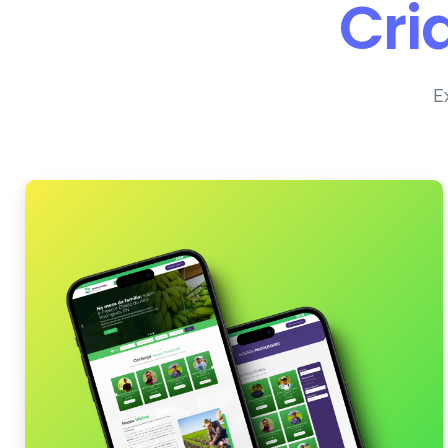
Cri
E