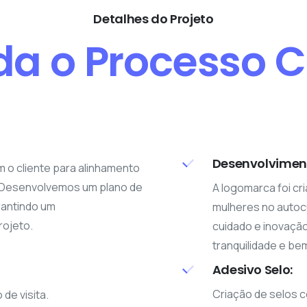
Detalhes do Projeto
a o Processo C
Desenvolvimen
m o cliente para alinhamento
. Desenvolvemos um plano de
A logomarca foi cri
rantindo um
mulheres no autocu
ojeto.
cuidado e inovaçã
tranquilidade e be
Adesivo Selo:
Criação de selos 
de visita.