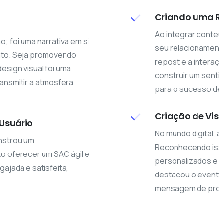
Criando uma R
l
Ao integrar conte
; foi uma narrativa em si
seu relacionament
ento. Seja promovendo
repost e a inter
sign visual foi uma
construir um sen
ansmitir a atmosfera
para o sucesso d
Criação de Vi
 Usuário
No mundo digital,
nstrou um
Reconhecendo iss
o oferecer um SAC ágil e
personalizados e 
ajada e satisfeita,
destacou o event
mensagem de prof