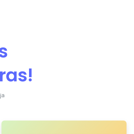
s
ras!
ja