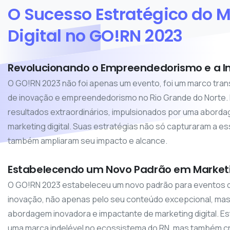
O
Sucesso
Estratégico
do
M
Digital
no
GO!RN
2023
Revolucionando o Empreendedorismo e a I
O GO!RN 2023 não foi apenas um evento, foi um marco tr
de inovação e empreendedorismo no Rio Grande do Norte.
resultados extraordinários, impulsionados por uma aborda
marketing digital. Suas estratégias não só capturaram a e
também ampliaram seu impacto e alcance.
Estabelecendo um Novo Padrão em Marketin
O GO!RN 2023 estabeleceu um novo padrão para eventos
inovação, não apenas pelo seu conteúdo excepcional, ma
abordagem inovadora e impactante de marketing digital. E
uma marca indelével no ecossistema do RN, mas também cr