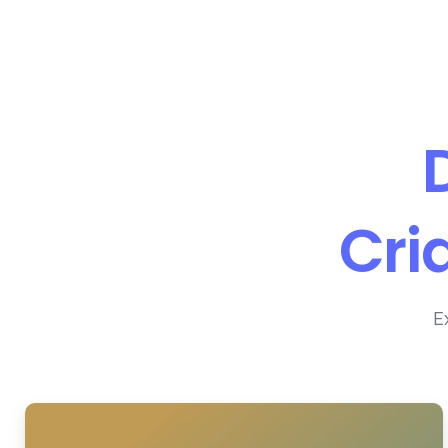
Cri
E