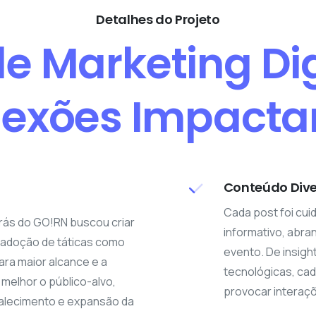
Detalhes do Projeto
de Marketing Dig
exões Impacta
Conteúdo Dive
Cada post foi cui
trás do GO!RN buscou criar
informativo, abr
 a adoção de táticas como
evento. De insigh
ara maior alcance e a
tecnológicas, cad
 melhor o público-alvo,
provocar interaçõ
talecimento e expansão da