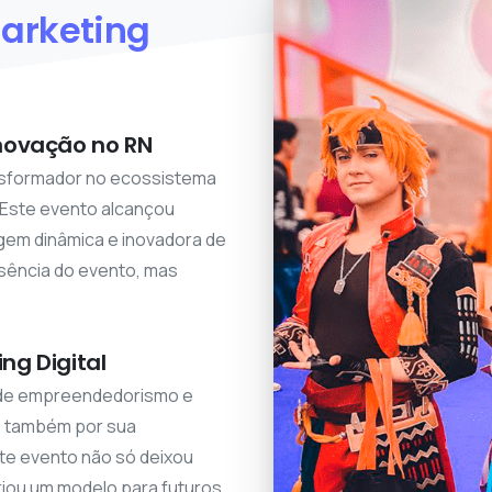
arketing
novação no RN
ansformador no ecossistema
 Este evento alcançou
gem dinâmica e inovadora de
ssência do evento, mas
g Digital
 de empreendedorismo e
s também por sua
ste evento não só deixou
iou um modelo para futuros