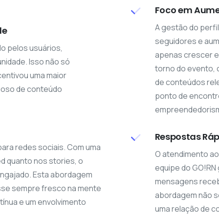
Foco em Aumen
A gestão do perfi
de
seguidores e aume
o pelos usuários,
apenas crescer e
idade. Isso não só
torno do evento, 
centivou uma maior
de conteúdos rele
tuoso de conteúdo
ponto de encontro
empreendedoris
Respostas Ráp
 para redes sociais. Com uma
O atendimento ao 
d quanto nos stories, o
equipe do GO!RN 
engajado. Esta abordagem
mensagens recebi
esse sempre fresco na mente
abordagem não só
tínua e um envolvimento
uma relação de c