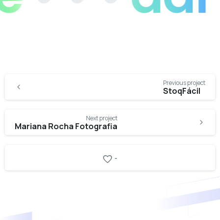
Continue
Previous project
Reading
StoqFácil
Next project
Mariana Rocha Fotografia
-