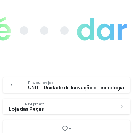
 • •
dar vi
Continue
Previous project
Reading
UNIT – Unidade de Inovação e Tecnologia
Next project
Loja das Peças
-