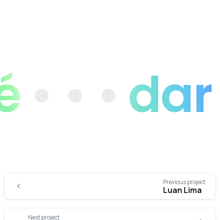
 • •
dar vi
Continue
Previous project
Reading
Luan Lima
Next project