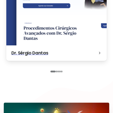
Dr. Sérgio Dantas
Haus Corretora
MF Imóveis
Carnatal 2024
Estética Bucal
Carnatal 2024
s
Haus Corretora
Dr. Sérgio Dantas