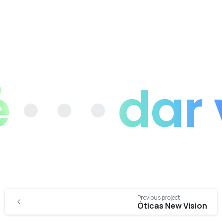
 • •
dar vi
Continue
Previous project
Reading
Óticas New Vision