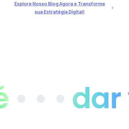
Explore Nosso Blog Agora e Transforme
sua Estratégia Digital!
 • •
dar vi