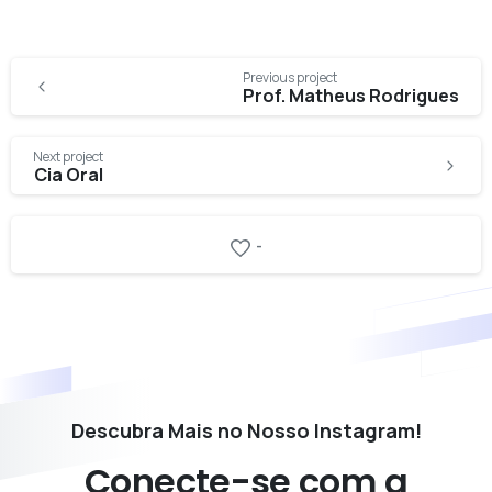
Continue
Previous project
Reading
Prof. Matheus Rodrigues
Next project
Cia Oral
-
Descubra Mais no Nosso Instagram!
Conecte-se
com
a