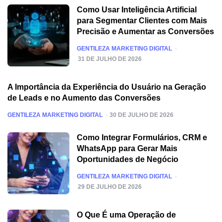
Como Usar Inteligência Artificial
para Segmentar Clientes com Mais
Precisão e Aumentar as Conversões
POSTED
GENTILEZA MARKETING DIGITAL
31 DE JULHO DE 2026
A Importância da Experiência do Usuário na Geração
de Leads e no Aumento das Conversões
POSTED
GENTILEZA MARKETING DIGITAL
30 DE JULHO DE 2026
Como Integrar Formulários, CRM e
WhatsApp para Gerar Mais
Oportunidades de Negócio
POSTED
GENTILEZA MARKETING DIGITAL
29 DE JULHO DE 2026
O Que É uma Operação de