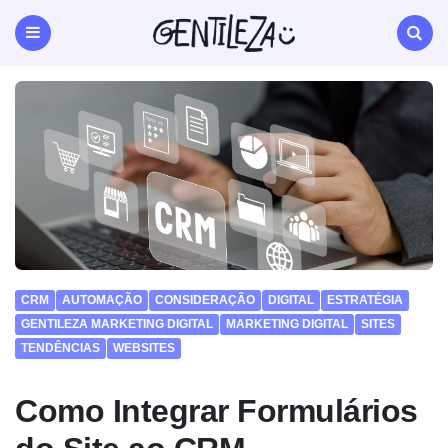
Gentileza
Agência
de
Menu
Search
Marketing
Digital
Natal
RN
CRM
AUTOMAÇÃO
CONSIDERAÇÃO
DIGITAL
ESTRATÉGIA
GENTILEZA MARKETING DIGITAL
MARKETING DIGITAL
SITES
TENDÊNCIAS
WEBSITES
Como Integrar Formulários