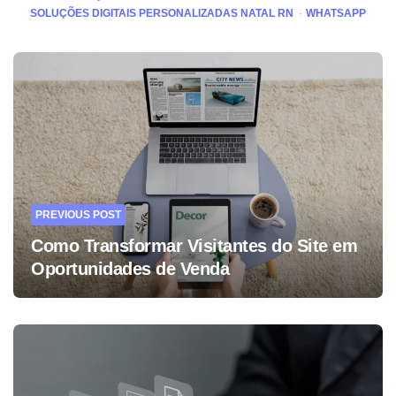
SOLUÇÕES DIGITAIS PERSONALIZADAS NATAL RN
WHATSAPP
Post
navigation
PREVIOUS POST
Como Transformar Visitantes do Site em
Oportunidades de Venda