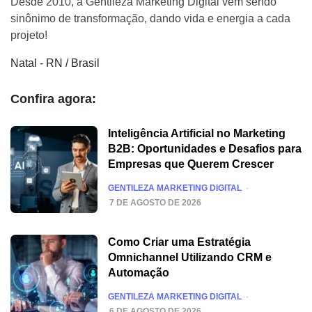
Desde 2010, a Gentileza Marketing Digital vem sendo
sinônimo de transformação, dando vida e energia a cada
projeto!
Natal - RN / Brasil
Confira agora:
Inteligência Artificial no Marketing
B2B: Oportunidades e Desafios para
Empresas que Querem Crescer
POSTED
GENTILEZA MARKETING DIGITAL
7 DE AGOSTO DE 2026
Como Criar uma Estratégia
Omnichannel Utilizando CRM e
Automação
POSTED
GENTILEZA MARKETING DIGITAL
6 DE AGOSTO DE 2026