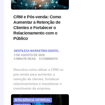
CRM e Pós-venda: Como
Aumentar a Retenção de
Clientes e Fortalecer o
Relacionamento com o
Público
POSTED
GENTILEZA MARKETING DIGITAL
BY
3 DE AGOSTO DE 2026
4
MINUTE READ
0 COMMENTS
Descubra como utilizar o CRM no
pós-venda para aumentar a
retenção de clientes, fortalecer
relacionamentos e impulsionar o
crescimento da empresa.
INTELIGÊNCIA ARTIFICIAL