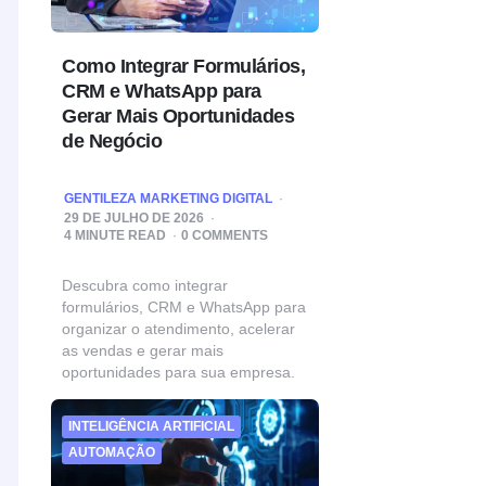
Como Integrar Formulários,
CRM e WhatsApp para
Gerar Mais Oportunidades
de Negócio
POSTED
GENTILEZA MARKETING DIGITAL
BY
29 DE JULHO DE 2026
4
MINUTE READ
0 COMMENTS
Descubra como integrar
formulários, CRM e WhatsApp para
organizar o atendimento, acelerar
as vendas e gerar mais
oportunidades para sua empresa.
INTELIGÊNCIA ARTIFICIAL
AUTOMAÇÃO