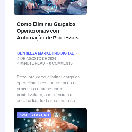
Como Eliminar Gargalos
Operacionais com
Automação de Processos
POSTED
GENTILEZA MARKETING DIGITAL
BY
4 DE AGOSTO DE 2026
4
MINUTE READ
0 COMMENTS
Descubra como eliminar gargalos
operacionais com automação de
processos e aumentar a
produtividade, a eficiência e a
escalabilidade da sua empresa.
CRM
ATRAÇÃO