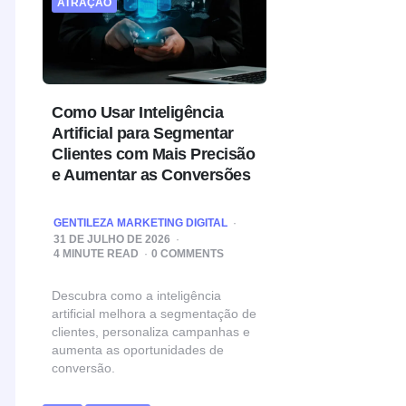
ATRAÇÃO
Como Usar Inteligência
Artificial para Segmentar
Clientes com Mais Precisão
e Aumentar as Conversões
POSTED
GENTILEZA MARKETING DIGITAL
BY
31 DE JULHO DE 2026
4
MINUTE READ
0 COMMENTS
Descubra como a inteligência
artificial melhora a segmentação de
clientes, personaliza campanhas e
aumenta as oportunidades de
conversão.