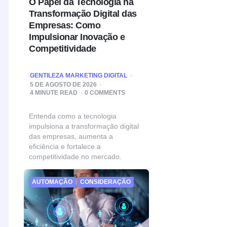
O Papel da Tecnologia na
Transformação Digital das
Empresas: Como
Impulsionar Inovação e
Competitividade
POSTED
GENTILEZA MARKETING DIGITAL
BY
5 DE AGOSTO DE 2026
4
MINUTE READ
0 COMMENTS
Entenda como a tecnologia
impulsiona a transformação digital
das empresas, aumenta a
eficiência e fortalece a
competitividade no mercado.
AUTOMAÇÃO
CONSIDERAÇÃO