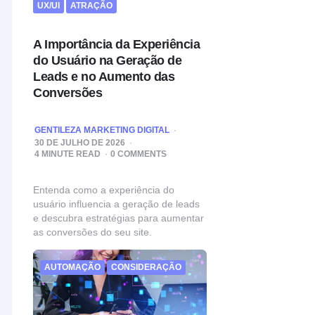
UX/UI
ATRAÇÃO
A Importância da Experiência
do Usuário na Geração de
Leads e no Aumento das
Conversões
POSTED
GENTILEZA MARKETING DIGITAL
BY
30 DE JULHO DE 2026
4
MINUTE READ
0 COMMENTS
Entenda como a experiência do
usuário influencia a geração de leads
e descubra estratégias para aumentar
as conversões do seu site.
AUTOMAÇÃO
CONSIDERAÇÃO