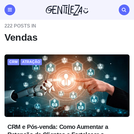
Gentileza
Agência
de
Menu
Search
Marketing
222 POSTS IN
Digital
Natal
Vendas
RN
CRM
ATRAÇÃO
CRM e Pós-venda: Como Aumentar a