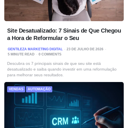
Site Desatualizado: 7 Sinais de Que Chegou
a Hora de Reformular o Seu
POSTED
GENTILEZA MARKETING DIGITAL
23 DE JULHO DE 2026
BY
5
MINUTE READ
0 COMMENTS
Descubra os 7 principais sinais de que seu site está
desatualizado e saiba quando investir em uma reformulação
para melhorar seus resultados.
VENDAS
AUTOMAÇÃO