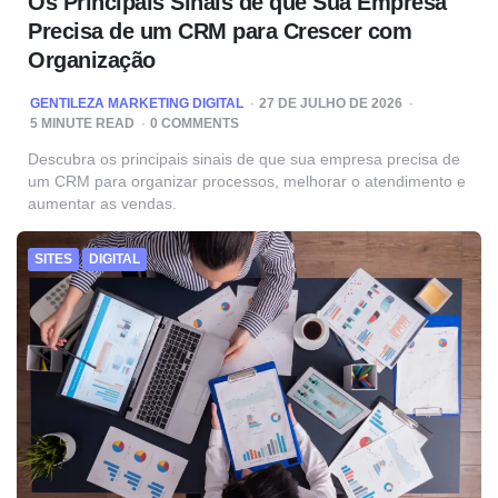
Os Principais Sinais de que Sua Empresa
Precisa de um CRM para Crescer com
Organização
POSTED
GENTILEZA MARKETING DIGITAL
27 DE JULHO DE 2026
BY
5
MINUTE READ
0 COMMENTS
Descubra os principais sinais de que sua empresa precisa de
um CRM para organizar processos, melhorar o atendimento e
aumentar as vendas.
SITES
DIGITAL