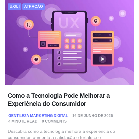
UX/UI
ATRAÇÃO
Como a Tecnologia Pode Melhorar a
Experiência do Consumidor
POSTED
GENTILEZA MARKETING DIGITAL
16 DE JUNHO DE 2026
BY
4
MINUTE READ
0 COMMENTS
Descubra como a tecnologia melhora a experiência do
consumidor, aumenta a satisfação e fortalece o