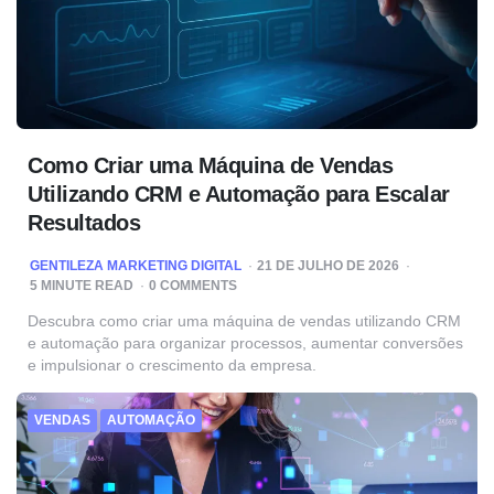
Como Criar uma Máquina de Vendas
Utilizando CRM e Automação para Escalar
Resultados
POSTED
GENTILEZA MARKETING DIGITAL
21 DE JULHO DE 2026
BY
5
MINUTE READ
0 COMMENTS
Descubra como criar uma máquina de vendas utilizando CRM
e automação para organizar processos, aumentar conversões
e impulsionar o crescimento da empresa.
VENDAS
AUTOMAÇÃO