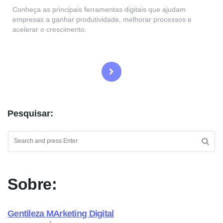
Conheça as principais ferramentas digitais que ajudam
empresas a ganhar produtividade, melhorar processos e
acelerar o crescimento.
Paginação
de
posts
Pesquisar:
Search
for:
SEA
Sobre:
Gentileza MArketing Digital