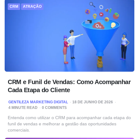
CRM
ATRAÇÃO
CRM e Funil de Vendas: Como Acompanhar
Cada Etapa do Cliente
POSTED
GENTILEZA MARKETING DIGITAL
18 DE JUNHO DE 2026
BY
4
MINUTE READ
0 COMMENTS
Entenda como utilizar o CRM para acompanhar cada etapa do
funil de vendas e melhorar a gestão das oportunidades
comerciais.