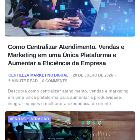
Como Centralizar Atendimento, Vendas e
Marketing em uma Única Plataforma e
Aumentar a Eficiência da Empresa
POSTED
GENTILEZA MARKETING DIGITAL
20 DE JULHO DE 2026
BY
5
MINUTE READ
0 COMMENTS
Descubra como centralizar atendimento, vendas e marketing
em uma única plataforma para aumentar a produtividade,
integrar equipes e melhorar a experiência do cliente.
VENDAS
ATRAÇÃO