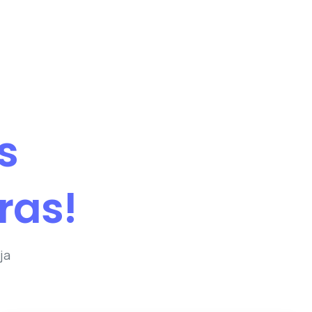
s
ras!
ja