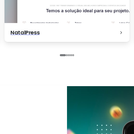
Clinicor
EM.KASAS
NatalPress