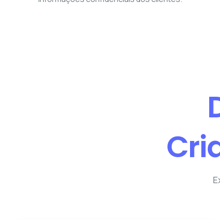
Cri
E