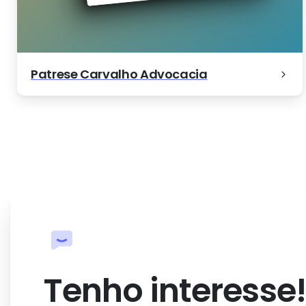
Patrese Carvalho Advocacia
NatalPress
Estética Bucal
EM.KASAS
Clinicor
Patrese Carvalho Advocacia
Tenho interesse!