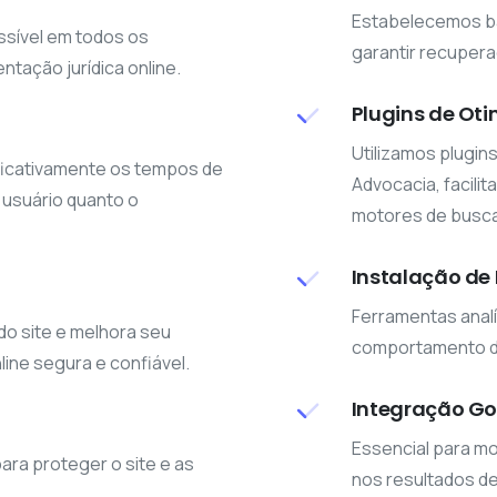
Estabelecemos ba
ssível em todos os
garantir recuper
ntação jurídica online.
Plugins de Ot
Utilizamos plugins
ficativamente os tempos de
Advocacia, facili
 usuário quanto o
motores de busca
Instalação de
Ferramentas analí
do site e melhora seu
comportamento do 
ne segura e confiável.
Integração Go
Essencial para mo
ra proteger o site e as
nos resultados d