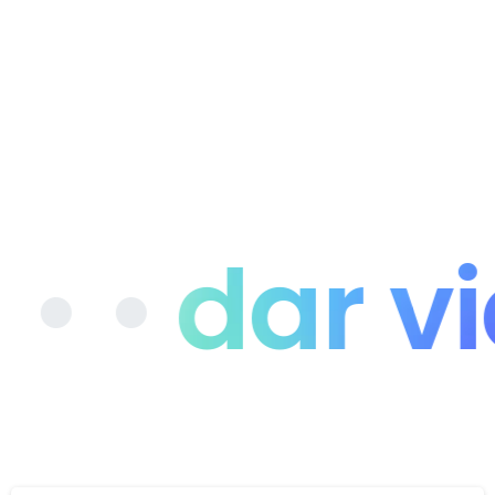
 •
dar vida