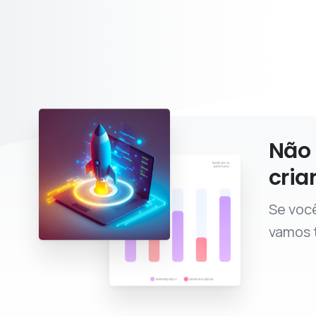
Não 
cria
Se você
vamos t