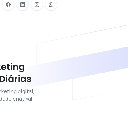
eting
Diárias
keting digital,
dade criativa!