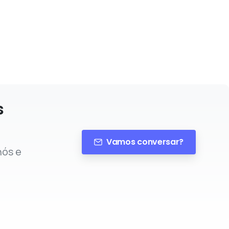
s
Vamos conversar?
nós e