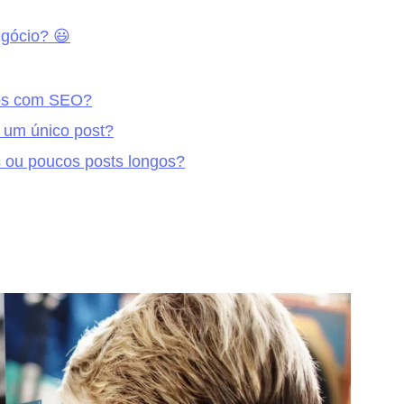
egócio? 😃
dos com SEO?
 um único post?
s ou poucos posts longos?