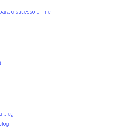
para o sucesso online
)
u blog
blog