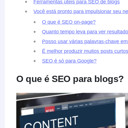
Ferramentas úteis para SEO de blogs
Você está pronto para impulsionar seu n
O que é SEO on-page?
Quanto tempo leva para ver resulta
Posso usar várias palavras-chave em
É melhor produzir muitos posts curto
SEO é só para Google?
O que é SEO para blogs?