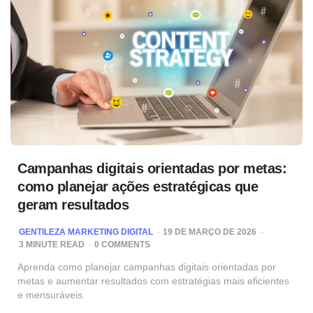
Campanhas digitais orientadas por metas:
como planejar ações estratégicas que
geram resultados
POSTED
GENTILEZA MARKETING DIGITAL
19 DE MARÇO DE 2026
BY
3
MINUTE READ
0 COMMENTS
Aprenda como planejar campanhas digitais orientadas por
metas e aumentar resultados com estratégias mais eficientes
e mensuráveis.