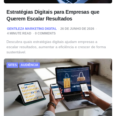
Estratégias Digitais para Empresas que
Querem Escalar Resultados
POSTED
GENTILEZA MARKETING DIGITAL
26 DE JUNHO DE 2026
BY
4
MINUTE READ
0 COMMENTS
Descubra quais estratégias digitais ajudam empresas a
escalar resultados, aumentar a eficiência e crescer de forma
sustentável.
SITES
AUDIÊNCIA