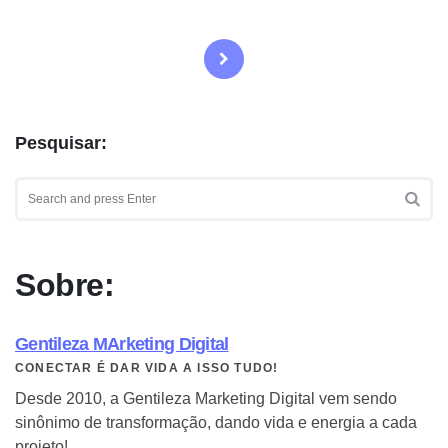
Paginação
de
posts
Pesquisar:
Search
for:
SEA
Sobre:
Gentileza MArketing Digital
CONECTAR É DAR VIDA A ISSO TUDO!
Desde 2010, a Gentileza Marketing Digital vem sendo
sinônimo de transformação, dando vida e energia a cada
projeto!