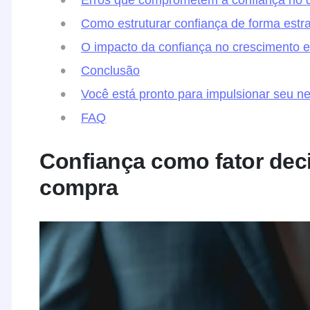
Como estruturar confiança de forma estr
O impacto da confiança no crescimento e
Conclusão
Você está pronto para impulsionar seu n
FAQ
Confiança como fator deci
compra