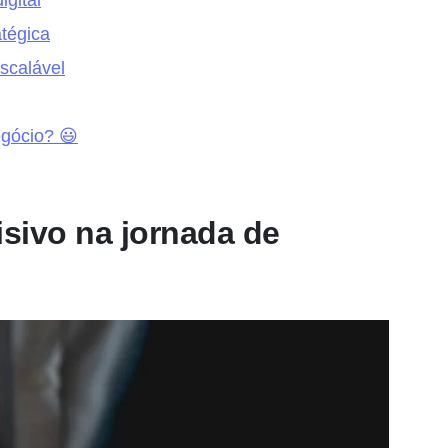
atégica
scalável
egócio? 😃
sivo na jornada de