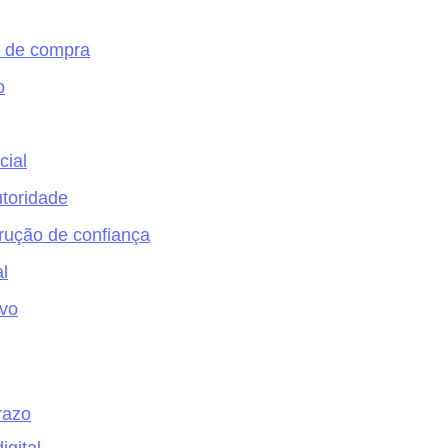
a de compra
o
cial
utoridade
rução de confiança
l
ivo
razo
gital