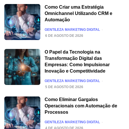
Como Criar uma Estratégia
Omnichannel Utilizando CRM e
Automação
POSTED
GENTILEZA MARKETING DIGITAL
6 DE AGOSTO DE 2026
O Papel da Tecnologia na
Transformação Digital das
Empresas: Como Impulsionar
Inovação e Competitividade
POSTED
GENTILEZA MARKETING DIGITAL
5 DE AGOSTO DE 2026
Como Eliminar Gargalos
Operacionais com Automação de
Processos
POSTED
GENTILEZA MARKETING DIGITAL
4 DE AGOSTO DE 2026