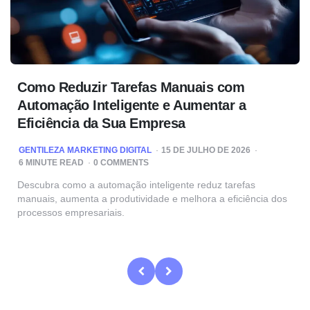
Como Reduzir Tarefas Manuais com
Automação Inteligente e Aumentar a
Eficiência da Sua Empresa
POSTED
GENTILEZA MARKETING DIGITAL
15 DE JULHO DE 2026
BY
6
MINUTE READ
0 COMMENTS
Descubra como a automação inteligente reduz tarefas
manuais, aumenta a produtividade e melhora a eficiência dos
processos empresariais.
Paginação
de
posts