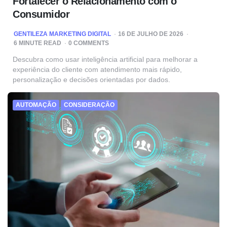
Fortalecer o Relacionamento com o
Consumidor
POSTED
GENTILEZA MARKETING DIGITAL
16 DE JULHO DE 2026
BY
6
MINUTE READ
0 COMMENTS
Descubra como usar inteligência artificial para melhorar a
experiência do cliente com atendimento mais rápido,
personalização e decisões orientadas por dados.
AUTOMAÇÃO
CONSIDERAÇÃO