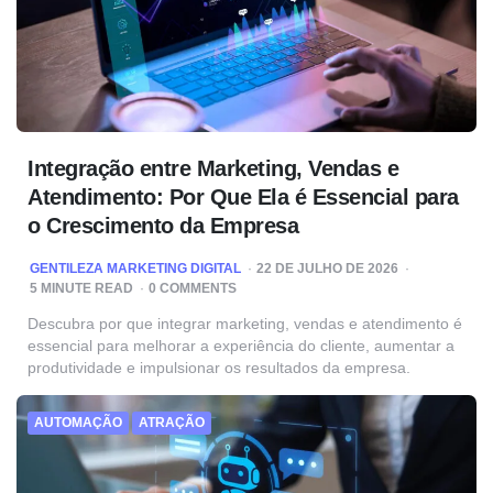
Integração entre Marketing, Vendas e
Atendimento: Por Que Ela é Essencial para
o Crescimento da Empresa
POSTED
GENTILEZA MARKETING DIGITAL
22 DE JULHO DE 2026
BY
5
MINUTE READ
0 COMMENTS
Descubra por que integrar marketing, vendas e atendimento é
essencial para melhorar a experiência do cliente, aumentar a
produtividade e impulsionar os resultados da empresa.
AUTOMAÇÃO
ATRAÇÃO