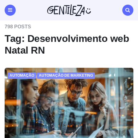
Gentileza
Agência
de
Menu
Search
Marketing
798 POSTS
Digital
Natal
Tag:
Desenvolvimento web
RN
Natal RN
AUTOMAÇÃO
AUTOMAÇÃO DE MARKETING