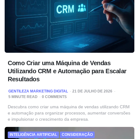
Como Criar uma Máquina de Vendas
Utilizando CRM e Automação para Escalar
Resultados
POSTED
GENTILEZA MARKETING DIGITAL
21 DE JULHO DE 2026
BY
5
MINUTE READ
0 COMMENTS
Descubra como criar uma máquina de vendas utilizando CRM
e automação para organizar processos, aumentar conversões
e impulsionar o crescimento da empresa.
INTELIGÊNCIA ARTIFICIAL
CONSIDERAÇÃO