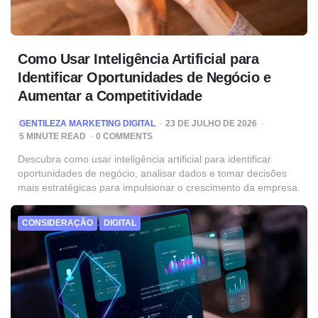
Como Usar Inteligência Artificial para
Identificar Oportunidades de Negócio e
Aumentar a Competitividade
POSTED
GENTILEZA MARKETING DIGITAL
23 DE JULHO DE 2026
BY
5
MINUTE READ
0 COMMENTS
Descubra como usar inteligência artificial para identificar
oportunidades de negócio, analisar dados e tomar decisões
mais estratégicas para impulsionar o crescimento da empresa.
CONSIDERAÇÃO
DIGITAL