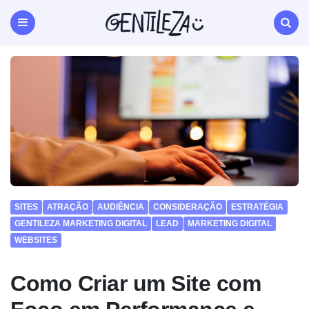
Gentileza
Agência
de
Menu
Search
Marketing
Digital
Natal
RN
SITES
ATRAÇÃO
AUDIÊNCIA
CONSIDERAÇÃO
ESTRATÉGIA
GENTILEZA MARKETING DIGITAL
LEAD
MARKETING DIGITAL
WEBSITES
Como Criar um Site com