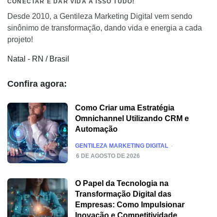
CONECTAR É DAR VIDA A ISSO TUDO!
Desde 2010, a Gentileza Marketing Digital vem sendo
sinônimo de transformação, dando vida e energia a cada
projeto!
Natal - RN / Brasil
Confira agora:
Como Criar uma Estratégia
Omnichannel Utilizando CRM e
Automação
POSTED
GENTILEZA MARKETING DIGITAL
6 DE AGOSTO DE 2026
O Papel da Tecnologia na
Transformação Digital das
Empresas: Como Impulsionar
Inovação e Competitividade