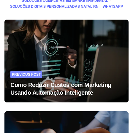
SOLUÇÕES COMPLETAS EM MARKETING DIGITAL
SOLUÇÕES DIGITAIS PERSONALIZADAS NATAL RN
WHATSAPP
Post
navigation
PREVIOUS POST
Como Reduzir Custos com Marketing
Usando Automação Inteligente