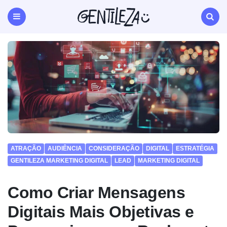
Gentileza
Agência
de
Menu
Search
Marketing
Digital
Natal
RN
ATRAÇÃO
AUDIÊNCIA
CONSIDERAÇÃO
DIGITAL
ESTRATÉGIA
GENTILEZA MARKETING DIGITAL
LEAD
MARKETING DIGITAL
Como Criar Mensagens
Digitais Mais Objetivas e