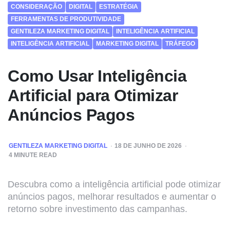
CONSIDERAÇÃO
DIGITAL
ESTRATÉGIA
FERRAMENTAS DE PRODUTIVIDADE
GENTILEZA MARKETING DIGITAL
INTELIGÊNCIA ARTIFICIAL
INTELIGÊNCIA ARTIFICIAL
MARKETING DIGITAL
TRÁFEGO
Como Usar Inteligência
Artificial para Otimizar
Anúncios Pagos
POSTED
GENTILEZA MARKETING DIGITAL
18 DE JUNHO DE 2026
BY
4
MINUTE READ
Descubra como a inteligência artificial pode otimizar
anúncios pagos, melhorar resultados e aumentar o
retorno sobre investimento das campanhas.