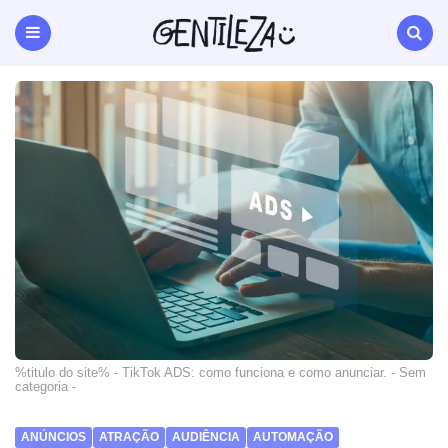
Gentileza
Agência
de
Menu
Search
Marketing
Digital
Natal
RN
%titulo do site% - TikTok ADS: como funciona e como anunciar. - Sem
categoria -
ANÚNCIOS
ATRAÇÃO
AUDIÊNCIA
AUTOMAÇÃO