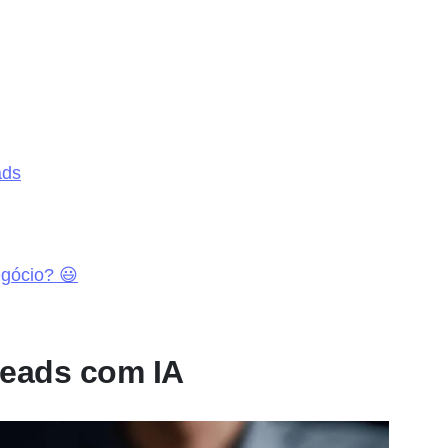
ads
egócio? 😃
 leads com IA