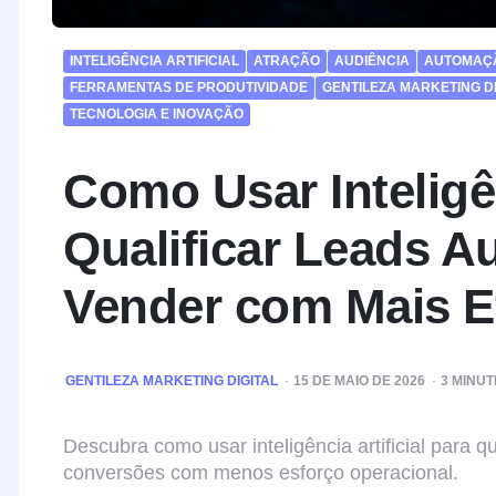
INTELIGÊNCIA ARTIFICIAL
ATRAÇÃO
AUDIÊNCIA
AUTOMAÇ
FERRAMENTAS DE PRODUTIVIDADE
GENTILEZA MARKETING DI
TECNOLOGIA E INOVAÇÃO
Como Usar Inteligên
Qualificar Leads A
Vender com Mais Ef
POSTED
GENTILEZA MARKETING DIGITAL
15 DE MAIO DE 2026
3
MINUT
BY
Descubra como usar inteligência artificial para 
conversões com menos esforço operacional.