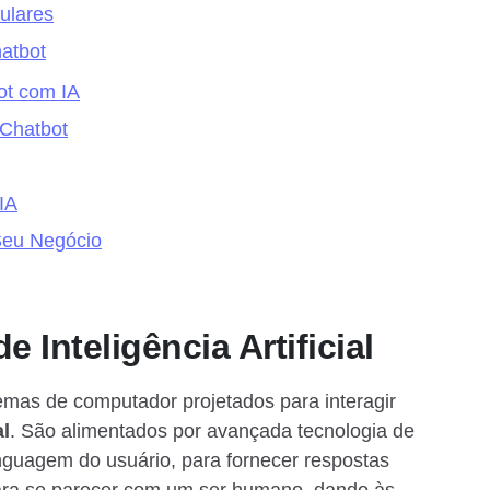
ulares
atbot
ot com IA
 Chatbot
IA
Seu Negócio
Inteligência Artificial
istemas de computador projetados para interagir
l
. São alimentados por avançada tecnologia de
 linguagem do usuário, para fornecer respostas
 para se parecer com um ser humano, dando às