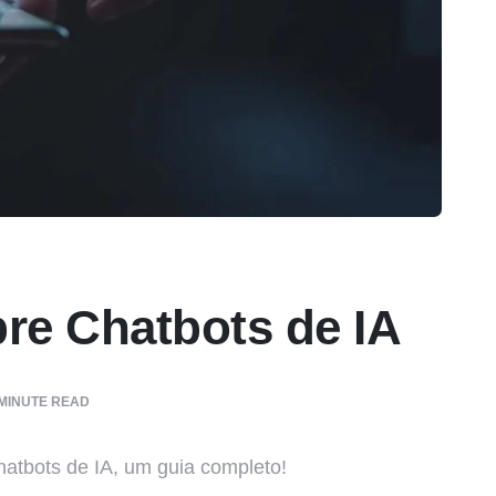
re Chatbots de IA
MINUTE READ
atbots de IA, um guia completo!