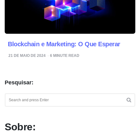
Blockchain e Marketing: O Que Esperar
21 DE MAIO DE 2024
6
MINUTE READ
Pesquisar:
Search
for:
SEA
Sobre: