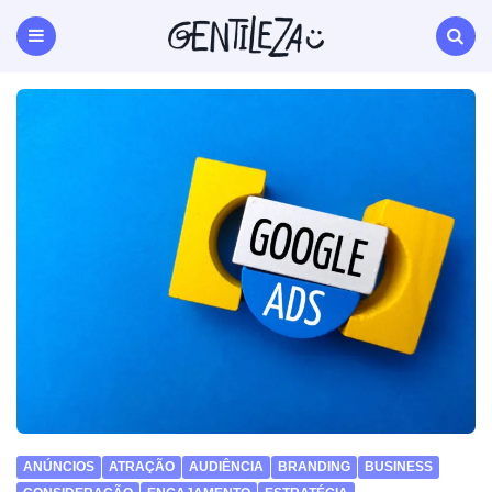
Gentileza
Agência
de
Menu
Search
Marketing
Digital
Natal
RN
ANÚNCIOS
ATRAÇÃO
AUDIÊNCIA
BRANDING
BUSINESS