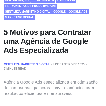
CONSIDERAÇÃO
ENGAJAMENTO
ESTRATÉGIA
FERRAMENTAS DE PRODUTIVIDADE
GENTILEZA MARKETING DIGITAL
GOOGLE
GOOGLE ADS
MARKETING DIGITAL
5 Motivos para Contratar
uma Agência de Google
Ads Especializada
POSTED
GENTILEZA MARKETING DIGITAL
8 DE JANEIRO DE 2025
BY
7
MINUTE READ
Agência Google Ads especializada em otimização
de campanhas, palavras-chave e anúncios para
resultados eficientes e mensuráveis.